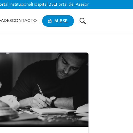
ortal Institucional
Hospital BSE
Portal del Asesor
MIBSE
DADES
CONTACTO