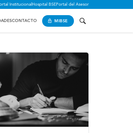
ortal Institucional
Hospital BSE
Portal del Asesor
MIBSE
DADES
CONTACTO