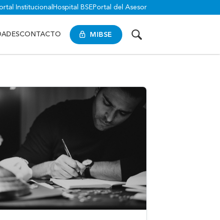
ortal Institucional
Hospital BSE
Portal del Asesor
MIBSE
DADES
CONTACTO