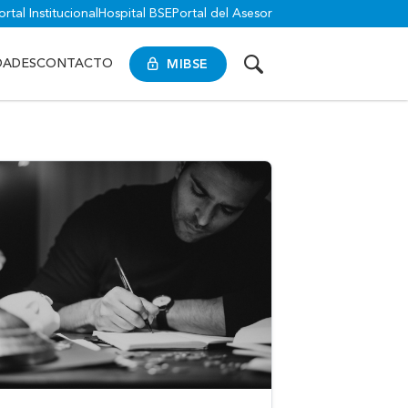
ortal Institucional
Hospital BSE
Portal del Asesor
MIBSE
DADES
CONTACTO