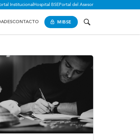
ortal Institucional
Hospital BSE
Portal del Asesor
MIBSE
DADES
CONTACTO