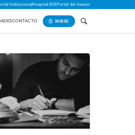
ortal Institucional
Hospital BSE
Portal del Asesor
MIBSE
DADES
CONTACTO