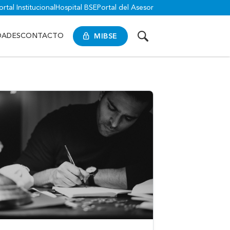
ortal Institucional
Hospital BSE
Portal del Asesor
MIBSE
DADES
CONTACTO