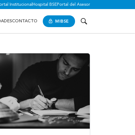
ortal Institucional
Hospital BSE
Portal del Asesor
MIBSE
DADES
CONTACTO