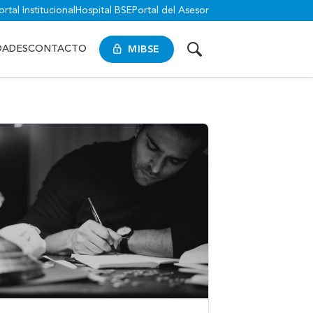
ortal Institucional
Hospital BSE
Portal del Asesor
MIBSE
DADES
CONTACTO