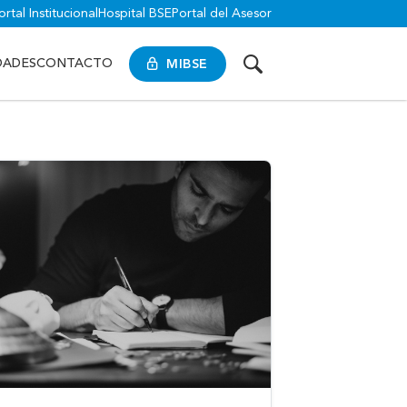
ortal Institucional
Hospital BSE
Portal del Asesor
MIBSE
DADES
CONTACTO