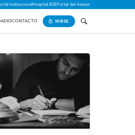
ortal Institucional
Hospital BSE
Portal del Asesor
MIBSE
DADES
CONTACTO