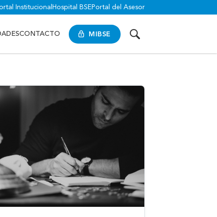
ortal Institucional
Hospital BSE
Portal del Asesor
MIBSE
DADES
CONTACTO