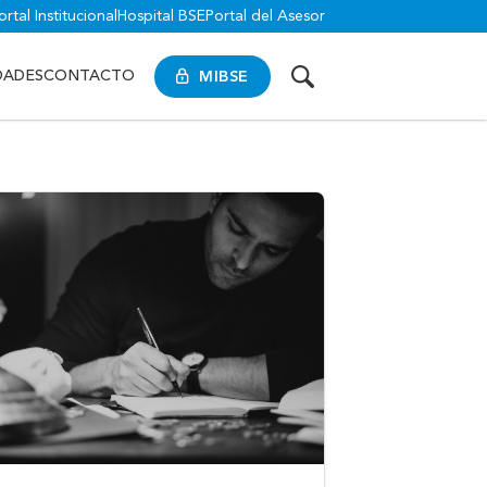
ortal Institucional
Hospital BSE
Portal del Asesor
MIBSE
DADES
CONTACTO