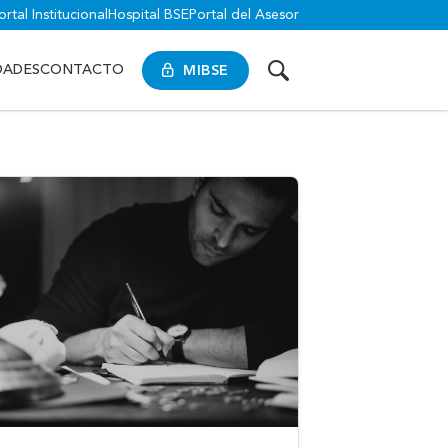
ortal Institucional
Hospital BSE
Portal del Asesor
MIBSE
DADES
CONTACTO