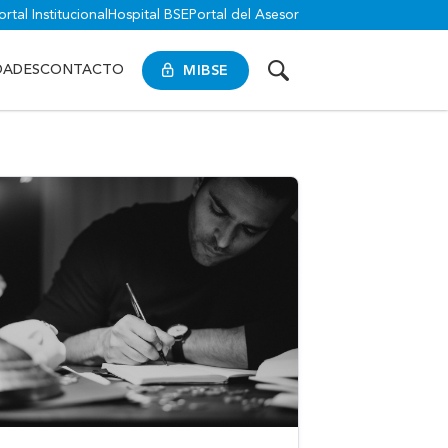
ortal Institucional
Hospital BSE
Portal del Asesor
MIBSE
DADES
CONTACTO