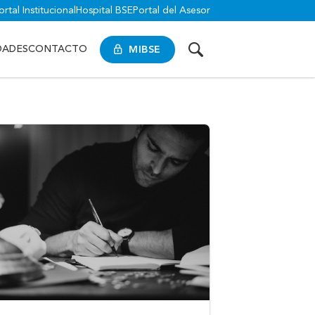
ortal Institucional
Hospital BSE
Portal del Asesor
MIBSE
DADES
CONTACTO